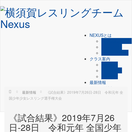
NEXUSとは
NEXUSについて
メッセージ
7つのこだわり
クラス案内
利用案内
コース案内
月謝案内
最新情報
イベント情報
Home
最新情報
《試合結果》2019年7月26日-28日 令和元年 全
チームの選び方
国少年少女レスリング選手権大会
FAQ
お問い合わせ
《試合結果》2019年7月26
日-28日 令和元年 全国少年